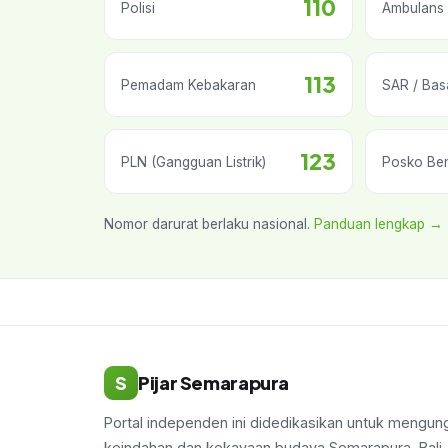
110
Polisi
Ambulans 
113
Pemadam Kebakaran
SAR / Bas
123
PLN (Gangguan Listrik)
Posko Be
Nomor darurat berlaku nasional.
Panduan lengkap →
S
Pijar Semarapura
Portal independen ini didedikasikan untuk mengu
keindahan dan kekayaan budaya Semarapura, Bali.