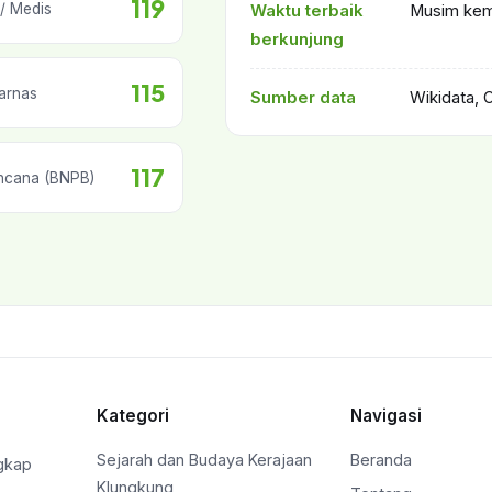
119
/ Medis
Waktu terbaik
Musim kema
berkunjung
115
arnas
Sumber data
Wikidata, 
117
ncana (BNPB)
Kategori
Navigasi
Sejarah dan Budaya Kerajaan
Beranda
ngkap
Klungkung