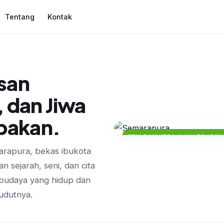
Tentang
Kontak
san
 dan Jiwa
upakan.
SENI DAN KERAJINAN TRADIS
marapura, bekas ibukota
Seni Ukir Kayu dan
sejarah, seni, dan cita
Kerajinan Tradisio
n budaya yang hidup dan
udutnya.