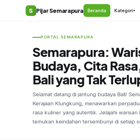
S
Pijar Semarapura
Beranda
Kategori
▾
PORTAL SEMARAPURA
Semarapura: Wari
Budaya, Cita Rasa,
Bali yang Tak Terl
Selamat datang di jantung budaya Bali! Se
Kerajaan Klungkung, menawarkan perpaduan 
rasa kuliner yang autentik. Jelajahi warisa
temukan keindahan tersembunyi di setiap s